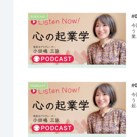
#
PODCAST
今
う
業.
#
PODCAST
今
う
起.