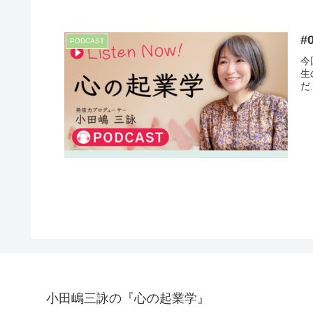
#
PODCAST
今
生
だ.
小田嶋三詠の『心の起業学』