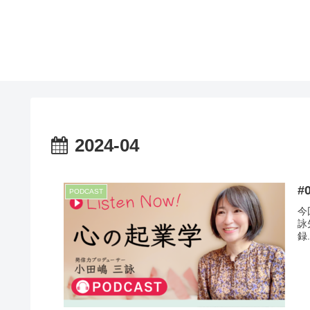
2024-04
#
PODCAST
今
詠
録.